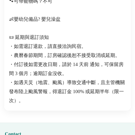
🐾可帶寵物嗎？不可
👶嬰幼兒備品? 嬰兒澡盆
📜 延期與退訂須知
・如需退訂退款，請直接洽詢民宿。
・農曆春節期間，訂房確認後恕不接受取消或延期。
・付訂後如需更改日期，請於 14 天前 通知，可保留房
間 3 個月；逾期訂金沒收。
・如遇天災（地震、颱風）導致交通中斷，且主管機關
發布陸上颱風警報，得退訂金 100% 或延期半年（限一
次）。
Contact