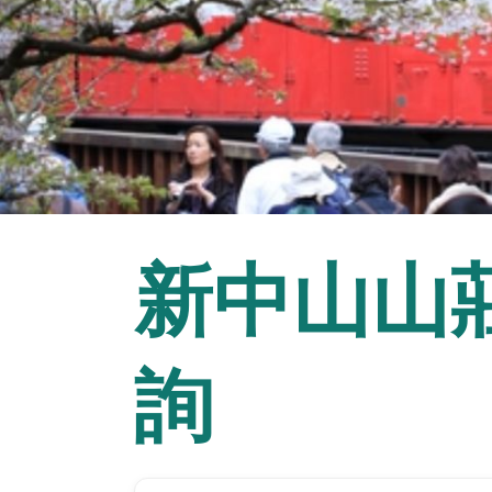
新中山山莊 |
詢