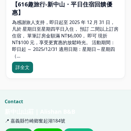
【616趣旅行-新中山・平日住宿回饋優
惠】
為感謝旅人支持，即日起至 2025 年 12 月 31 日，
凡於 星期日至星期四平日入住， 預訂 二間以上訂房
住宿， 單筆訂房金額滿 NT$6,000， 即可 現折
NT$100 元，享受更實惠的放鬆時光。 活動期間：
即日起 ～ 2025/12/31 適用日期：星期日～星期四
（…
詳全文
Contact
新中山山莊 | Alishan B&B
📍 嘉義縣竹崎鄉奮起湖184號